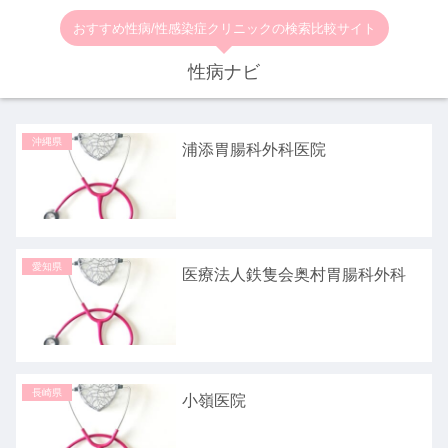
おすすめ性病/性感染症クリニックの検索比較サイト
性病ナビ
沖縄県
浦添胃腸科外科医院
愛知県
医療法人鉄隻会奥村胃腸科外科
長崎県
小嶺医院