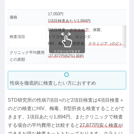
17,050円
価格
1項目検査あたり1,894円
9項目検査：
クラミジア
、淋菌、
検査項目
トリコモナス、カンジダ、
HIV、梅毒、B型肝炎、
クラミジア（のど）
、淋
スクロールできます
クリニック平均費用
-27,877円(62%) 節約
との差額
性病を徹底的に検査したい方におすすめ
STD研究所の性病7項目+のど2項目検査は4項目検査＋
のどの検査にHIV、梅毒、B型肝炎も検査することがで
きます。1項目あたり1,894円、またクリニックで検査
する場合の平均費用と比較すると
27,877円安く検査が
できるお得な検査キット
となっております。
クラミジ