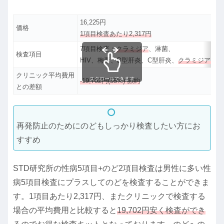
16,225円
価格
1項目検査あたり2,317円
7項目検査：
クラミジア
、淋菌、
検査項目
HIV、梅毒、B型肝炎、C型肝炎、
クラミジア（の
クリニック平均費用
スクロールできます
-19,702円(55%) 節約
との差額
再発防止のためにのどもしっかり検査したい方にお
すすめ
STD研究所の性病5項目+のど2項目検査は男性に多い性
病5項目検査にプラスしてのどを検査することができま
す。1項目あたり2,317円、またクリニックで検査する
場合の平均費用と比較すると
19,702円安く検査ができ