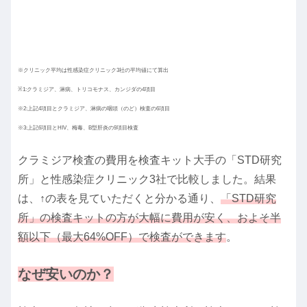
※クリニック平均は性感染症クリニック3社の平均値にて算出
※1:クラミジア、淋病、トリコモナス、カンジダの4項目
※2:上記4項目とクラミジア、淋病の咽頭（のど）検査の6項目
※3:上記6項目とHIV、梅毒、B型肝炎の9項目検査
クラミジア検査の費用を検査キット大手の「STD研究
所」と性感染症クリニック3社で比較しました。結果
は、↑の表を見ていただくと分かる通り、
「STD研究
所」の検査キットの方が大幅に費用が安く、およそ半
額以下（最大64%OFF）で検査ができます
。
なぜ安いのか？