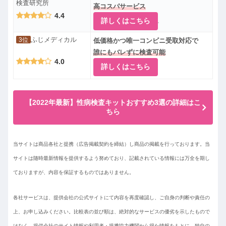
検査研究所
高コスパサービス
4.4
詳しくはこちら
ふじメディカル
3位
低価格かつ唯一コンビニ受取対応で
誰にもバレずに検査可能
4.0
詳しくはこちら
【2022年最新】性病検査キットおすすめ3選の詳細はこ
ちら
当サイトは商品各社と提携（広告掲載契約を締結）し商品の掲載を行っております。当
サイトは随時最新情報を提供するよう努めており、記載されている情報には万全を期し
ておりますが、内容を保証するものではありません。
各社サービスは、提供会社の公式サイトにて内容を再度確認し、ご自身の判断や責任の
上、お申し込みください。比較表の並び順は、絶対的なサービスの優劣を示したもので
はなく、提供会社のサイト情報や利用者・提携協力機関から得た情報をもとに、独自の