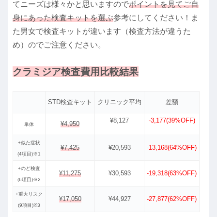
てニーズは様々かと思いますので
ポイントを見てご自
身にあった検査キットを選ぶ
参考にしてください！ま
た男女で検査キットが違います（検査方法が違うた
め）のでご注意ください。
クラミジア検査費用比較結果
STD検査キット
クリニック平均
差額
¥8,127
-3,177(39%OFF)
¥4,950
単体
+似た症状
¥7,425
¥20,593
-13,168(64%OFF)
(4項目)※1
+のど検査
¥11,275
¥30,593
-19,318(63%OFF)
(6項目)※2
+重大リスク
¥17,050
¥44,927
-27,877(62%OFF)
(9項目)※3