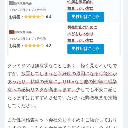
性病を徹底的に
2
性病検査8項目
検査したい方に
＋のど2項目タイプU(男性用)
男性用はこちら
4.4
お得度：
再発防止のために
3
性病検査5項目
のどもしっかり
＋のど2項目タイプR(男性用)
検査したい方に
4.2
お得度：
男性用はこちら
クラミジアは無症状なことも多く、軽く見られがちで
すが、
放置してしまうと不妊症の原因になる可能性が
あったり、粘膜の炎症によりHIVなど他の性病/性感染
症への感染リスクが高まります。
少しでも不安に感じ
たらまずはおすすめさせていただいた郵送検査を実施
してください。
また性病検査キット会社のおすすめもご紹介しており
ますので、こちらも合わせてご覧ください。今回おす