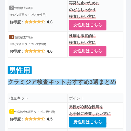
再発防止のために
2
性病検査4項目
のどもしっかり
+のど2項目タイプQ(女性用)
検査したい方に
4.6
お得度：
女性用はこちら
性病を徹底的に
3
性病検査7項目
検査したい方に
+のど2項目タイプS(女性用)
女性用はこちら
4.6
お得度：
男性用
クラミジア検査キットおすすめ3選まとめ
検査キット
ポイント
男性が心配な性病を
1
性病検査5項目タイプE(男性用)
お手軽に検査したい方に
4.5
お得度：
男性用はこちら