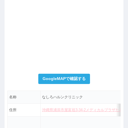
GoogleMAPで確認する
名称
なしろハルンクリニック
住所
沖縄県浦添市屋富祖3-34-2メディカルプラザたろう3