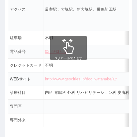
アクセス
最寄駅：大塚駅、新大塚駅、巣鴨新田駅
駐車場
不明
電話番号
03-3943-6371
スクロールできます
クレジットカード
不明
WEBサイト
http://www.geocities.jp/doc_watanabe/
診療科目
内科 胃腸科 外科 リハビリテーション科 皮膚科 性
専門医
専門外来