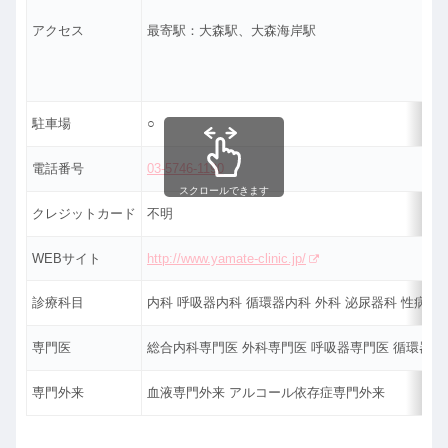
アクセス
最寄駅：大森駅、大森海岸駅
駐車場
○
電話番号
03-5746-1190
スクロールできます
クレジットカード
不明
WEBサイト
http://www.yamate-clinic.jp/
診療科目
内科 呼吸器内科 循環器内科 外科 泌尿器科 性病科
専門医
総合内科専門医 外科専門医 呼吸器専門医 循環器専
専門外来
血液専門外来 アルコール依存症専門外来