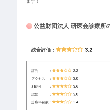
ます！
公益財団法人 研医会診療所
3.2
総合評価：
3.3
評判 ：
3.0
アクセス ：
3.6
利便性 ：
3.0
認知 ：
3.4
診療科目数：