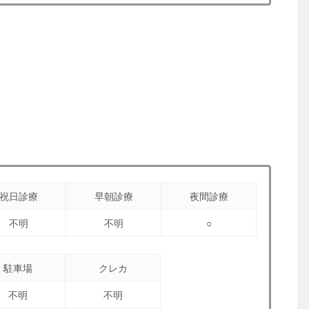
祝日診療
早朝診療
夜間診療
不明
不明
○
駐車場
クレカ
不明
不明