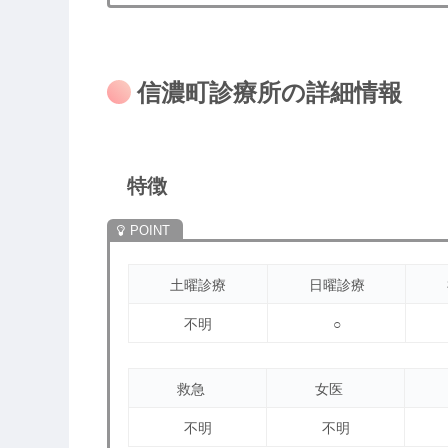
信濃町診療所の詳細情報
特徴
土曜診療
日曜診療
不明
○
救急
女医
不明
不明