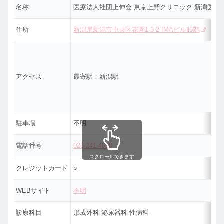
名称
医療法人社団上伸会 東京上野クリニック 新潟医院
住所
新潟県新潟市中央区花園1-3-2 IMAビルⅡ6階
アクセス
最寄駅：新潟駅
駐車場
不明
電話番号
025-241-4000
スクロールできます
クレジットカード
○
WEBサイト
不明
診療科目
形成外科 泌尿器科 性病科