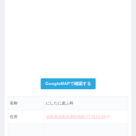
GoogleMAPで確認する
名称
にしたに皮ふ科
住所
徳島県徳島市津田西町2丁目1の19