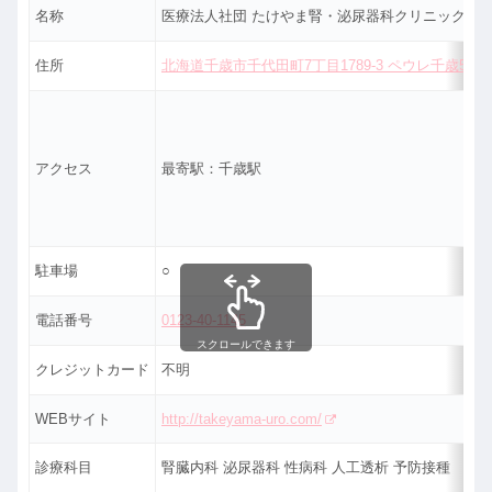
名称
医療法人社団 たけやま腎・泌尿器科クリニック
住所
北海道千歳市千代田町7丁目1789-3 ペウレ千歳5F
アクセス
最寄駅：千歳駅
駐車場
○
電話番号
0123-40-1145
スクロールできます
クレジットカード
不明
WEBサイト
http://takeyama-uro.com/
診療科目
腎臓内科 泌尿器科 性病科 人工透析 予防接種